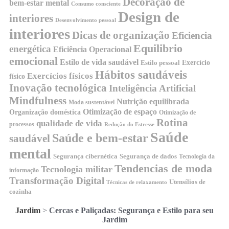
Decoração de
bem-estar mental
Consumo consciente
Design de
interiores
Desenvolvimento pessoal
interiores
Dicas de organização
Eficiencia
Equilibrio
energética
Eficiência Operacional
emocional
Estilo de vida saudável
Exercício
Estilo pessoal
Hábitos saudáveis
Exercícios físicos
físico
Inovação tecnológica
Inteligência Artificial
Mindfulness
Nutrição equilibrada
Moda sustentável
Otimização de espaço
Organização doméstica
Otimização de
Rotina
qualidade de vida
processos
Redução do Estresse
Saúde
Saúde e bem-estar
saudável
mental
Segurança cibernética
Segurança de dados
Tecnologia da
Tendencias de moda
Tecnologia militar
informação
Transformação Digital
Utensílios de
Técnicas de relaxamento
cozinha
Jardim
>
Cercas e Paliçadas: Segurança e Estilo para seu
Jardim