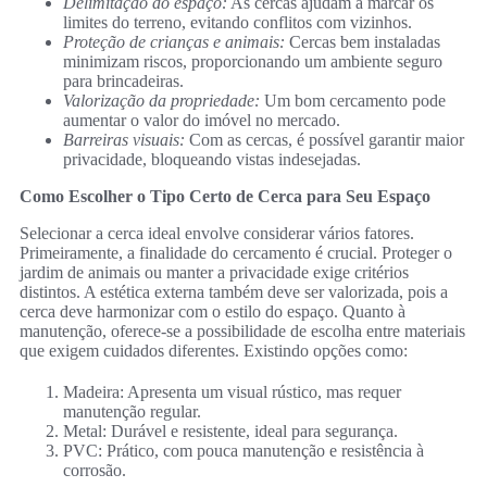
Delimitação do espaço:
As cercas ajudam a marcar os
limites do terreno, evitando conflitos com vizinhos.
Proteção de crianças e animais:
Cercas bem instaladas
minimizam riscos, proporcionando um ambiente seguro
para brincadeiras.
Valorização da propriedade:
Um bom cercamento pode
aumentar o valor do imóvel no mercado.
Barreiras visuais:
Com as cercas, é possível garantir maior
privacidade, bloqueando vistas indesejadas.
Como Escolher o Tipo Certo de Cerca para Seu Espaço
Selecionar a cerca ideal envolve considerar vários fatores.
Primeiramente, a finalidade do cercamento é crucial. Proteger o
jardim de animais ou manter a privacidade exige critérios
distintos. A estética externa também deve ser valorizada, pois a
cerca deve harmonizar com o estilo do espaço. Quanto à
manutenção, oferece-se a possibilidade de escolha entre materiais
que exigem cuidados diferentes. Existindo opções como:
Madeira: Apresenta um visual rústico, mas requer
manutenção regular.
Metal: Durável e resistente, ideal para segurança.
PVC: Prático, com pouca manutenção e resistência à
corrosão.