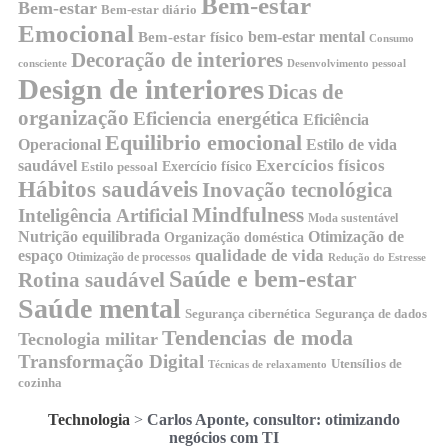
Bem-estar
Bem-estar
Bem-estar diário
Emocional
bem-estar mental
Bem-estar físico
Consumo
Decoração de interiores
consciente
Desenvolvimento pessoal
Design de interiores
Dicas de
organização
Eficiencia energética
Eficiência
Equilibrio emocional
Operacional
Estilo de vida
Exercícios físicos
saudável
Exercício físico
Estilo pessoal
Hábitos saudáveis
Inovação tecnológica
Mindfulness
Inteligência Artificial
Moda sustentável
Nutrição equilibrada
Otimização de
Organização doméstica
qualidade de vida
espaço
Otimização de processos
Redução do Estresse
Saúde e bem-estar
Rotina saudável
Saúde mental
Segurança cibernética
Segurança de dados
Tendencias de moda
Tecnologia militar
Transformação Digital
Utensílios de
Técnicas de relaxamento
cozinha
Technologia
>
Carlos Aponte, consultor: otimizando
negócios com TI