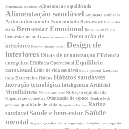
Alimentação equilibrada
Alimentação consciente
Alimentação saudável
Ambiente acolhedor
Autoconhecimento
Autocuidado
Bem-estar
Bem-estar
Bem-estar Emocional
Bem-estar físico
diário
Decoração de
bem-estar mental
Consumo consciente
Design de
interiores
Desenvolvimento pessoal
interiores
Dicas de organização
Eficiencia
Equilibrio
energética
Eficiência Operacional
emocional
Estilo de vida saudável
Exercício
Estilo pessoal
Hábitos saudáveis
Exercícios físicos
físico
Inovação tecnológica
Inteligência Artificial
Mindfulness
Nutrição equilibrada
Moda sustentável
Otimização de espaço
Organização doméstica
Otimização de
Rotina
qualidade de vida
processos
Redução do Estresse
Saúde
Saúde e bem-estar
saudável
mental
Segurança cibernética
Segurança de dados
Tecnologia da