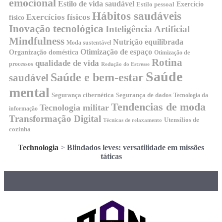
emocional
Estilo de vida saudável
Exercício
Estilo pessoal
Hábitos saudáveis
Exercícios físicos
físico
Inovação tecnológica
Inteligência Artificial
Mindfulness
Nutrição equilibrada
Moda sustentável
Otimização de espaço
Organização doméstica
Otimização de
Rotina
qualidade de vida
processos
Redução do Estresse
Saúde
Saúde e bem-estar
saudável
mental
Segurança cibernética
Segurança de dados
Tecnologia da
Tendencias de moda
Tecnologia militar
informação
Transformação Digital
Utensílios de
Técnicas de relaxamento
cozinha
Technologia
>
Blindados leves: versatilidade em missões
táticas