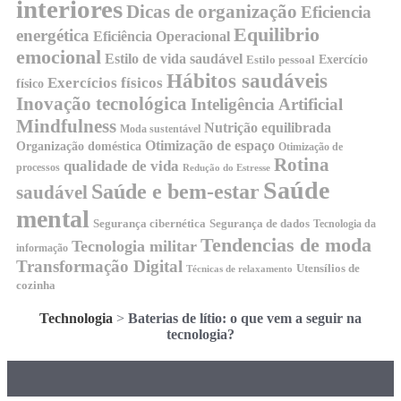
interiores
Dicas de organização
Eficiencia
Equilibrio
energética
Eficiência Operacional
emocional
Estilo de vida saudável
Exercício
Estilo pessoal
Hábitos saudáveis
Exercícios físicos
físico
Inovação tecnológica
Inteligência Artificial
Mindfulness
Nutrição equilibrada
Moda sustentável
Otimização de espaço
Organização doméstica
Otimização de
Rotina
qualidade de vida
processos
Redução do Estresse
Saúde
Saúde e bem-estar
saudável
mental
Segurança cibernética
Segurança de dados
Tecnologia da
Tendencias de moda
Tecnologia militar
informação
Transformação Digital
Utensílios de
Técnicas de relaxamento
cozinha
Technologia
>
Baterias de lítio: o que vem a seguir na
tecnologia?