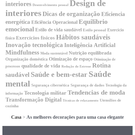
Design de
interiores
Desenvolvimento pessoal
interiores
Dicas de organização
Eficiencia
Equilibrio
energética
Eficiência Operacional
emocional
Estilo de vida saudável
Exercício
Estilo pessoal
Hábitos saudáveis
Exercícios físicos
físico
Inovação tecnológica
Inteligência Artificial
Mindfulness
Nutrição equilibrada
Moda sustentável
Otimização de espaço
Organização doméstica
Otimização de
Rotina
qualidade de vida
processos
Redução do Estresse
Saúde
Saúde e bem-estar
saudável
mental
Segurança cibernética
Segurança de dados
Tecnologia da
Tendencias de moda
Tecnologia militar
informação
Transformação Digital
Utensílios de
Técnicas de relaxamento
cozinha
Casa
>
As melhores decorações para uma casa elegante