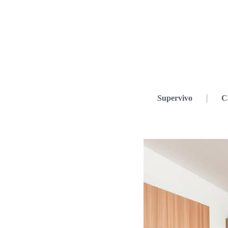
Supervivo
C