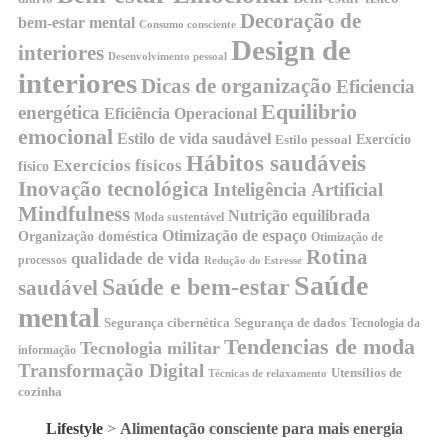
Decoração de
bem-estar mental
Consumo consciente
Design de
interiores
Desenvolvimento pessoal
interiores
Dicas de organização
Eficiencia
Equilibrio
energética
Eficiência Operacional
emocional
Estilo de vida saudável
Exercício
Estilo pessoal
Hábitos saudáveis
Exercícios físicos
físico
Inovação tecnológica
Inteligência Artificial
Mindfulness
Nutrição equilibrada
Moda sustentável
Otimização de espaço
Organização doméstica
Otimização de
Rotina
qualidade de vida
processos
Redução do Estresse
Saúde
Saúde e bem-estar
saudável
mental
Segurança cibernética
Segurança de dados
Tecnologia da
Tendencias de moda
Tecnologia militar
informação
Transformação Digital
Utensílios de
Técnicas de relaxamento
cozinha
Lifestyle
>
Alimentação consciente para mais energia