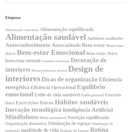
Etiquetas
Alimentação equilibrada
Alimentação consciente
Alimentação saudável
Ambiente acolhedor
Autoconhecimento
Autocuidado
Bem-estar
Bem-estar
Bem-estar Emocional
Bem-estar físico
diário
Decoração de
bem-estar mental
Consumo consciente
Design de
interiores
Desenvolvimento pessoal
interiores
Dicas de organização
Eficiencia
Equilibrio
energética
Eficiência Operacional
emocional
Estilo de vida saudável
Exercício
Estilo pessoal
Hábitos saudáveis
Exercícios físicos
físico
Inovação tecnológica
Inteligência Artificial
Mindfulness
Nutrição equilibrada
Moda sustentável
Otimização de espaço
Organização doméstica
Otimização de
Rotina
qualidade de vida
processos
Redução do Estresse